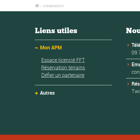
/
EVENEMENTS
Liens utiles
Nou
Tél
Mon APM
09 
Espace licencié FFT
Ema
Réservation terrains
con
Défier un partenaire
Rés
Twi
Autres