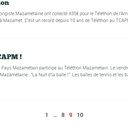
hon
giste Mazamétaine ont collecté 435€ pour le Téléthon de l'Arn et
e à Mazamet. C'est un record depuis 10 ans de Téléthon au TCAPM
TCAPM !
n Pays Mazamétain participe au Téléthon Mazamétain. Le vendr
azamétaine : "La Nuit d'la balle !". Les balles de tennis et les b
1
…
8
9
10