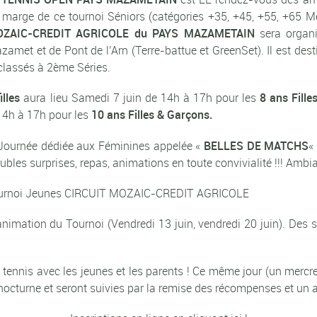
 marge de ce tournoi Séniors (catégories +35, +45, +55, +65 
ZAIC-CREDIT AGRICOLE du PAYS MAZAMETAIN
sera organi
zamet et de Pont de l’Arn (Terre-battue et GreenSet). Il est des
classés à 2ème Séries.
lles
aura lieu Samedi 7 juin de 14h à 17h pour les
8 ans Fill
14h à 17h pour les
10 ans Filles & Garçons.
 Journée dédiée aux Féminines appelée «
BELLES DE MATCHS
«
ubles surprises, repas, animations en toute convivialité !!! Ambia
du Tournoi Jeunes CIRCUIT MOZAIC-CREDIT AGRICOLE
animation du Tournoi (Vendredi 13 juin, vendredi 20 juin). De
 de tennis avec les jeunes et les parents ! Ce même jour (un me
urne et seront suivies par la remise des récompenses et un ap