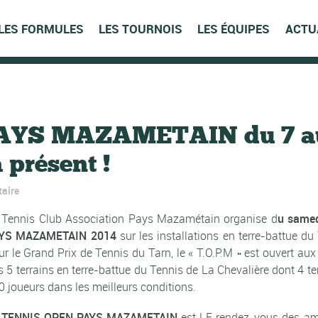
LES FORMULES
LES TOURNOIS
LES ÉQUIPES
ACTU
YS MAZAMETAIN du 7 au 
 présent !
aire
 Tennis Club Association Pays Mazamétain organise d
u samed
YS MAZAMETAIN 2014
sur les installations en terre-battue 
ur le Grand Prix de Tennis du Tarn, le « T.O.P.M » est ouvert au
s 5 terrains en terre-battue du Tennis de La Chevalière dont 4 ter
0 joueurs dans les meilleurs conditions.
e
TENNIS OPEN PAYS MAZAMETAIN
est LE rendez-vous des amo