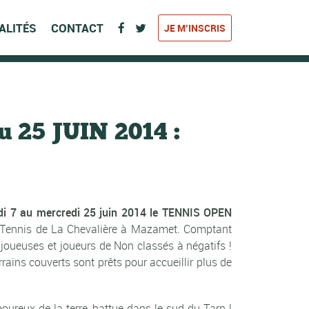
ALITÉS
CONTACT
JE M’INSCRIS
25 JUIN 2014 :
i 7 au mercredi 25 juin 2014 le TENNIS OPEN
du Tennis de La Chevalière à Mazamet. Comptant
x joueuses et joueurs de Non classés à négatifs !
rains couverts sont prêts pour accueillir plus de
ureux de la terre-battue dans le sud du Tarn !