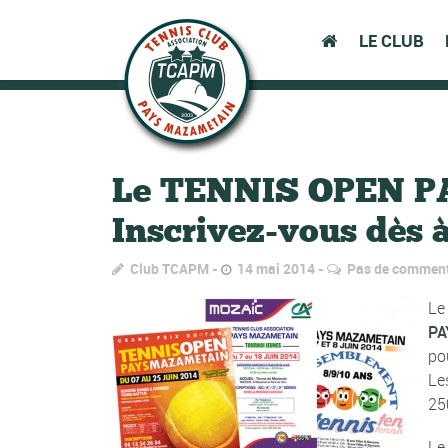
LE CLUB
Le TENNIS OPEN PA
Inscrivez-vous dès à
Club TCAPM
14 mai 2014
Pas de comment
Le
PA
po
Le
25
L