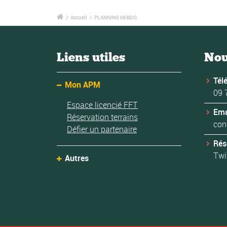
/
Accueil
/
PLANNING HEBDO
Liens utiles
Nou
Tél
Mon APM
09 
Espace licencié FFT
Ema
Réservation terrains
con
Défier un partenaire
Rés
Twi
Autres