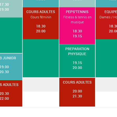
17.30
19.00
COURS ADULTES
PEPS'TENNIS
EQUIPE
Cours féminin
Fitness & tennis en
Dames / 
musique
18.30
18.3
20.00
18.30
20.0
19.15
PREPARATION
PHYSIQUE
B JUNIOR
19.15
19.00
20.00
20.30
COURS ADULTES
S ADULTES
20.00
20.30
21.30
22.00