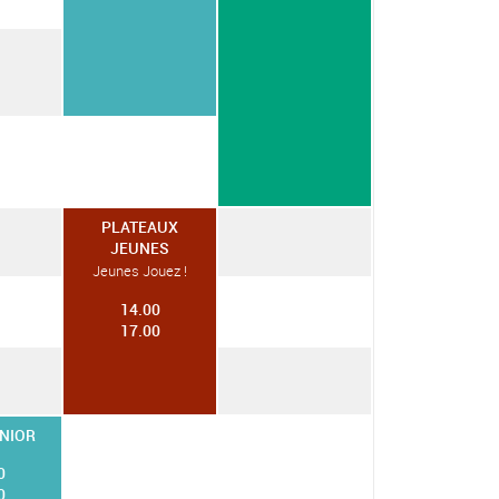
PLATEAUX
JEUNES
Jeunes Jouez !
14.00
17.00
NIOR
0
0