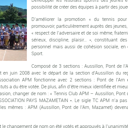
Développer les résultats sportifs des jeunes 
possibilité de créer des équipes à partir des joue
D’améliorer la promotion « du tennis pour
promouvoir, particulièrement auprès des jeunes, le
« respect de l’adversaire et de soi même, fratern
sérieux, discipline, plaisir… », constituant 
personnel mais aussi de cohésion sociale, en 
Sport.
Composé de 3 sections : Aussillon, Pont de l’
en juin 2008 avec le départ de la section d’Aussillon du re
ssociation APM fonctionne avec 2 sections : Pont de l’Arn
uts a du être votée. De plus, afin d’être mieux identifiée et mie
asion, changer de nom : « Tennis Club APM – Aussillon, Pont
SSOCIATION PAYS MAZAMETAIN ». Le sigle TC APM n’a pas é
nt les mêmes : APM (Aussillon, Pont de l’Arn, Mazamet) deve
et le changement de nom on été votés et approuvés à l’unanimité