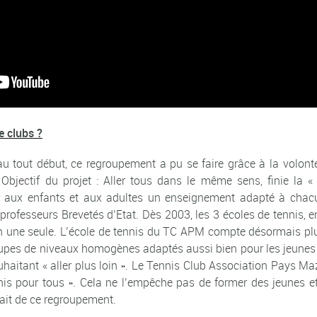
 clubs ?
u tout début, ce regroupement a pu se faire grâce à la volont
Objectif du projet : Aller tous dans le même sens, finie la «
r aux enfants et aux adultes un enseignement adapté à chac
 professeurs Brevetés d’Etat. Dès 2003, les 3 écoles de tennis,
 une seule. L’école de tennis du TC APM compte désormais plu
oupes de niveaux homogènes adaptés aussi bien pour les jeunes
uhaitant « aller plus loin ». Le Tennis Club Association Pays Ma
ennis pour tous ». Cela ne l’empêche pas de former des jeunes et
fait de ce regroupement.