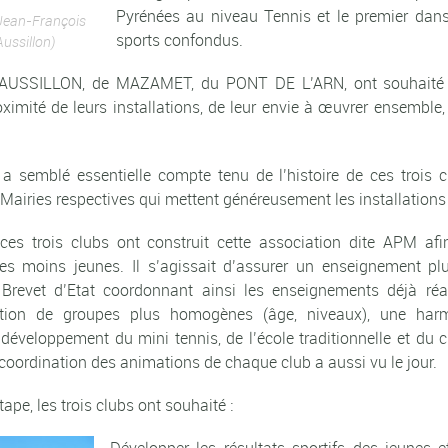
Pyrénées au niveau Tennis et le premier dan
 Jean-François
sports confondus.
ussillon)
d’AUSSILLON, de MAZAMET, du PONT DE L’ARN, ont souhaité r
oximité de leurs installations, de leur envie à œuvrer ensemble,
é a semblé essentielle compte tenu de l’histoire de ces trois 
les Mairies respectives qui mettent généreusement les installations
ces trois clubs ont construit cette association dite APM afi
des moins jeunes. Il s’agissait d’assurer un enseignement plu
Brevet d’Etat coordonnant ainsi les enseignements déjà réal
éation de groupes plus homogènes (âge, niveaux), une ha
développement du mini tennis, de l’école traditionnelle et du c
coordination des animations de chaque club a aussi vu le jour.
pe, les trois clubs ont souhaité :