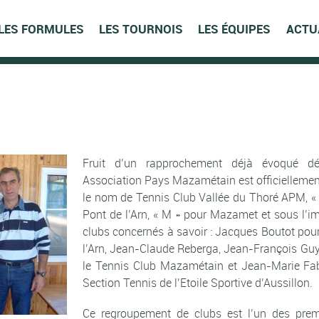
LES FORMULES
LES TOURNOIS
LES ÉQUIPES
ACTU
Fruit d’un rapprochement déjà évoqué d
Association Pays Mazamétain est officielleme
le nom de Tennis Club Vallée du Thoré APM, « A
Pont de l’Arn, « M » pour Mazamet et sous l’i
clubs concernés à savoir : Jacques Boutot pour
l’Arn, Jean-Claude Reberga, Jean-François Gu
le Tennis Club Mazamétain et Jean-Marie Fab
Section Tennis de l’Etoile Sportive d’Aussillon.
Ce regroupement de clubs est l’un des prem