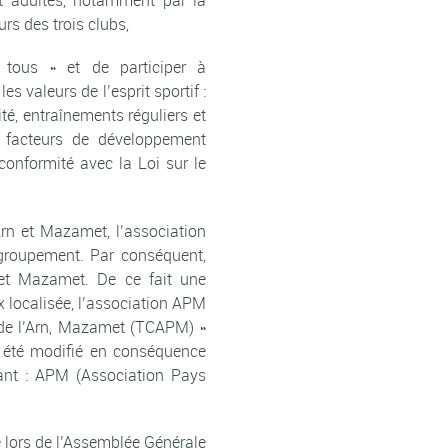
et adultes, notamment par la
urs des trois clubs,
 tous » et de participer à
s valeurs de l’esprit sportif :
ité, entraînements réguliers et
des facteurs de développement
conformité avec la Loi sur le
Arn et Mazamet, l’association
groupement. Par conséquent,
 et Mazamet. De ce fait une
ux localisée, l’association APM
 de l’Arn, Mazamet (TCAPM) »
té modifié en conséquence
nant : APM (Association Pays
 lors de l’Assemblée Générale