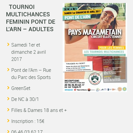
TO
URNOI
MULTICHANCES
FEMININ PONT DE
L’ARN – ADULTES
Samedi 1er et
dimanche 2 avril
2017
Pont de l'Arn – Rue
du Parc des Sports
GreenSet
De NC à 30/1
Filles & Dames 18 ans et +
Inscription : 15€
06.46.03.62.17