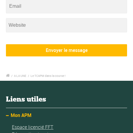
/
A LA UNE
/
Le TCAPM dans la course !
Liens utiles
Mon APM
Espace licencié FFT