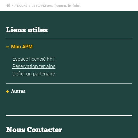
/
A LA UNE
/
Le TCAPM se conjugue au féminin !
Liens utiles
Mon APM
Espace licencié FFT
Réservation terrains
Défier un partenaire
Autres
Nous Contacter