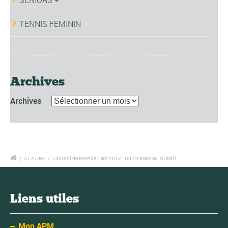
TENNIS FEMININ
Archives
Archives
/
A LA UNE
/
Tournoi de Pont de Larn 2017 : Du 29 mars au 15 avril
Liens utiles
Mon APM