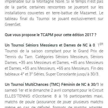
imprenable sur la Montagne Noire. Si le temps n’est pas
de la partie, certaines rencontres se joueront sur les
installations couvertes en terre-battue de Mazamet. Le
tableau final du Tournoi se jouant exclusivement sur
GreenSet.
Que vous propose le TCAPM pour cette édition 2017 ?
ER
Un Tournoi Séniors Messieurs et Dames de NC à 0
. 1
Tournoi de la saison comptant pour le Grand Prix de
Tennis du Tarn. Catégories Séniors Messieurs, Séniors
Dames, +35 ans Messieurs et Dames, +45 ans Messieurs
et Dames, +55 ans Messieurs, +65 ans Messieurs. Fin des
tableaux 4° et 3° Séries, Super Consolante jusqu’à 30/3.
Un Tournoi MultiChances (TMC) Féminin de NC à 30/1
le
samedi 1er et le dimanche 2 avril comptant pour le Circuit
ELLES’TENNIS d’Occitanie. 8 à 16 participantes maxi,
matchs de poule (assurance de jouer plusieurs matchs
même en cas de défaite), formats de matchs adaptés,