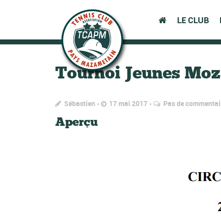
LE CLUB
Tournoi Jeunes Moz
Sébastien
17 mai 2017
Pas de commentai
Aperçu