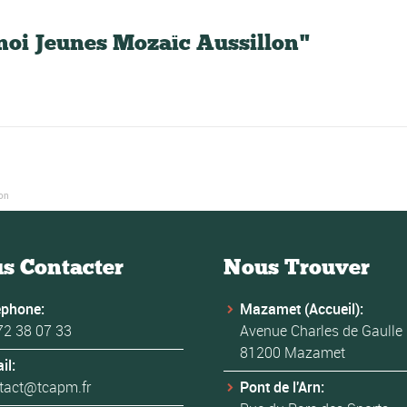
noi Jeunes Mozaïc Aussillon"
lon
s Contacter
Nous Trouver
éphone:
Mazamet (Accueil):
72 38 07 33
Avenue Charles de Gaulle
81200 Mazamet
il:
tact@tcapm.fr
Pont de l'Arn: