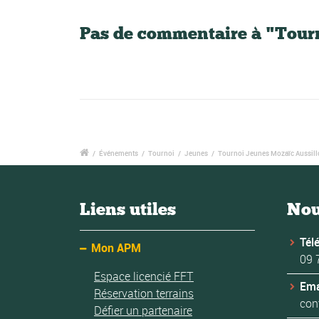
Pas de commentaire à "Tour
/
Événements
/
Tournoi
/
Jeunes
/
Tournoi Jeunes Mozaïc Aussil
Liens utiles
Nou
Tél
Mon APM
09 
Espace licencié FFT
Ema
Réservation terrains
con
Défier un partenaire