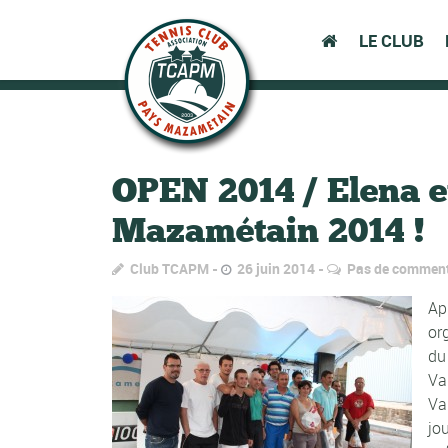
LE CLUB
OPEN 2014 / Elena e
Mazamétain 2014 !
Club TCAPM
26 juin 2014
Pas de comment
Ap
or
du
Va
Va
jo