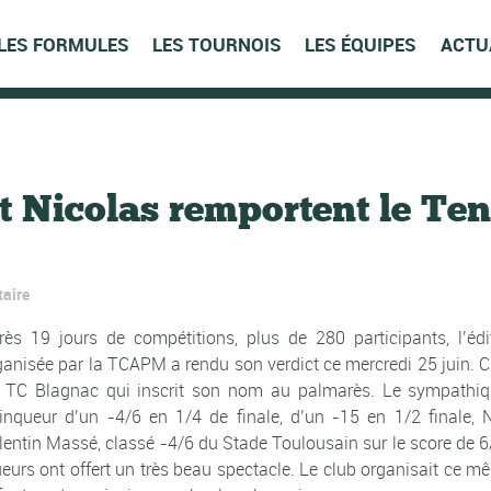
LES FORMULES
LES TOURNOIS
LES ÉQUIPES
ACTU
t Nicolas remportent le Te
aire
rès 19 jours de compétitions, plus de 280 participants, l
ganisée par la TCAPM a rendu son verdict ce mercredi 25 juin. C
 TC Blagnac qui inscrit son nom au palmarès. Le sympathique
inqueur d’un -4/6 en 1/4 de finale, d’un -15 en 1/2 finale, 
lentin Massé, classé -4/6 du Stade Toulousain sur le score de 6/
ueurs ont offert un très beau spectacle. Le club organisait ce mê