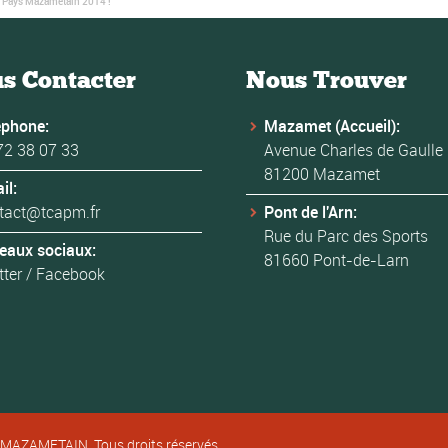
n Pays Mazamétain 2014 !
s Contacter
Nous Trouver
éphone:
Mazamet (Accueil):
72 38 07 33
Avenue Charles de Gaulle
81200 Mazamet
il:
tact@tcapm.fr
Pont de l'Arn:
Rue du Parc des Sports
eaux sociaux:
81660 Pont-de-Larn
tter
/
Facebook
MAZAMETAIN. Tous droits réservés