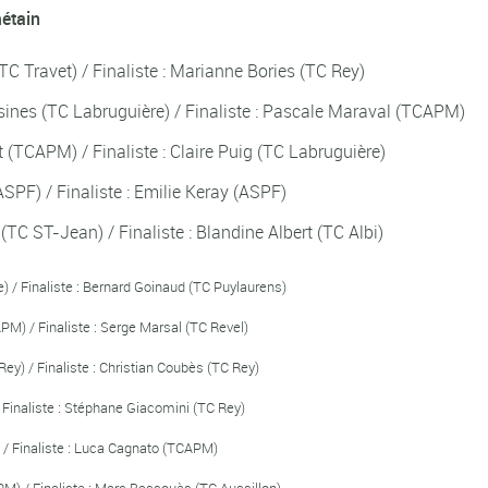
métain
TC Travet) / Finaliste : Marianne Bories (TC Rey)
ines (TC Labruguière) / Finaliste : Pascale Maraval (TCAPM)
 (TCAPM) / Finaliste : Claire Puig (TC Labruguière)
PF) / Finaliste : Emilie Keray (ASPF)
TC ST-Jean) / Finaliste : Blandine Albert (TC Albi)
e) / Finaliste : Bernard Goinaud (TC Puylaurens)
) / Finaliste : Serge Marsal (TC Revel)
y) / Finaliste : Christian Coubès (TC Rey)
 Finaliste : Stéphane Giacomini (TC Rey)
 / Finaliste : Luca Cagnato (TCAPM)
M) / Finaliste : Marc Bassouès (TC Aussillon)