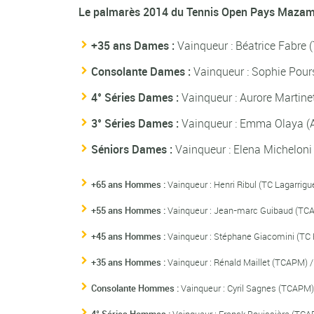
Le palmarès 2014 du Tennis Open Pays Maza
+35 ans Dames :
Vainqueur : Béatrice Fabre (
Consolante Dames :
Vainqueur : Sophie Pours
4° Séries Dames :
Vainqueur : Aurore Martinet
3° Séries Dames :
Vainqueur : Emma Olaya (AS
Séniors Dames :
Vainqueur : Elena Micheloni (
+65 ans Hommes :
Vainqueur : Henri Ribul (TC Lagarrigu
+55 ans Hommes :
Vainqueur : Jean-marc Guibaud (TCAPM
+45 ans Hommes :
Vainqueur : Stéphane Giacomini (TC Re
+35 ans Hommes :
Vainqueur : Rénald Maillet (TCAPM) /
Consolante Hommes :
Vainqueur : Cyril Sagnes (TCAPM)
4° Séries Hommes :
Vainqueur : Franck Bouissière (TCAP