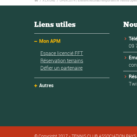
/
A LA UNE
/
OPEN 2014 / Elena et Nicolas remportent le Tennis Ope
Liens utiles
Nou
Tél
Mon APM
09 
Espace licencié FFT
Ema
Réservation terrains
con
Défier un partenaire
Rés
Twi
Autres
© Copyright 2017 - TENNIS CLUB ASSOCIATION PAYS 