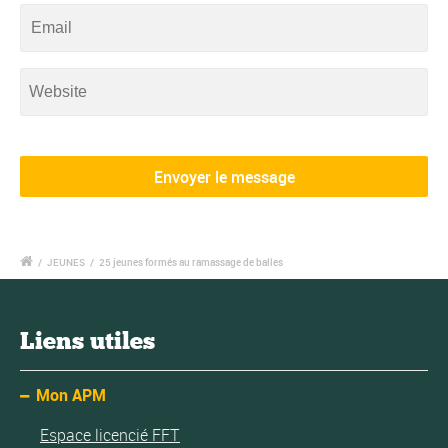
/
JEUNES
/
25 jeunes formés au ramassage de balles
Liens utiles
Mon APM
Espace licencié FFT