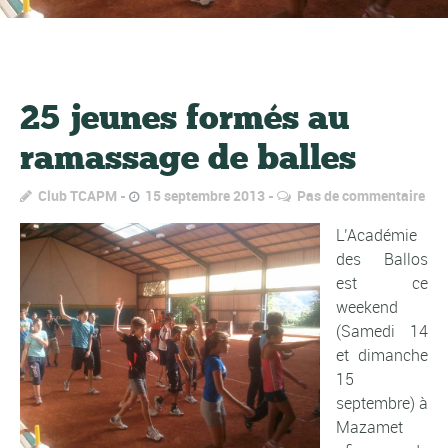
25 jeunes formés au
ramassage de balles
Club TCAPM
15 septembre 2013
Pas de commentaire
L’Académie
des Ballos
est ce
weekend
(Samedi 14
et dimanche
15
septembre) à
Mazamet