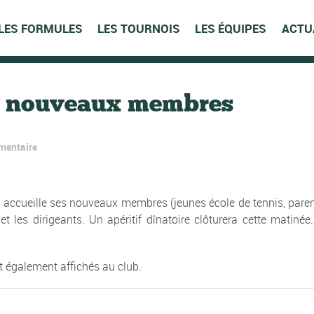
LES FORMULES
LES TOURNOIS
LES ÉQUIPES
ACTU
s nouveaux membres
mentaire
ccueille ses nouveaux membres (jeunes école de tennis, paren
et les dirigeants. Un apéritif dînatoire clôturera cette matin
nt également affichés au club.