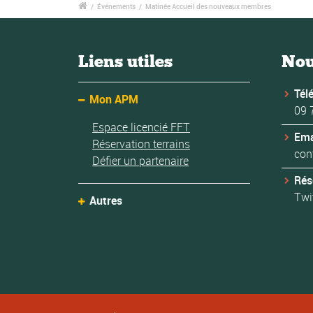
/
Événements
/
Matinée Accueil des nouveaux membres
Liens utiles
Nou
Tél
Mon APM
09 
Espace licencié FFT
Ema
Réservation terrains
con
Défier un partenaire
Rés
Twi
Autres